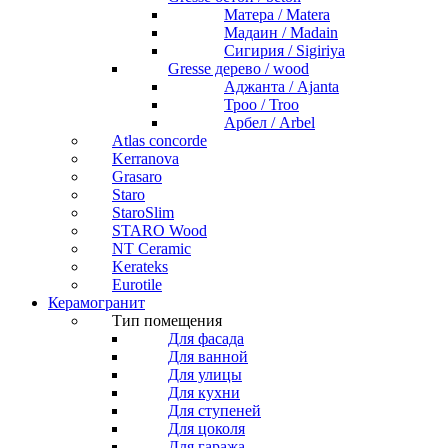
Матера / Matera
Мадаин / Madain
Сигирия / Sigiriya
Gresse дерево / wood
Аджанта / Ajanta
Троо / Troo
Арбел / Arbel
Atlas concorde
Kerranova
Grasaro
Staro
StaroSlim
STARO Wood
NT Ceramic
Kerateks
Eurotile
Керамогранит
Тип помещения
Для фасада
Для ванной
Для улицы
Для кухни
Для ступеней
Для цоколя
Для гаража