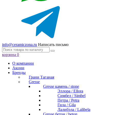
info@ceramiczona.ru
Написать письмо
корзина
0
О компании
Акции
Бренды
Грани Таганая
Gresse
Gresse камень / stone
Эллора / Ellora
Симбел / Simbel
Петра / Petra
Гила / Gila
Лалибэла / Lalibela
Gresse бетон / beton