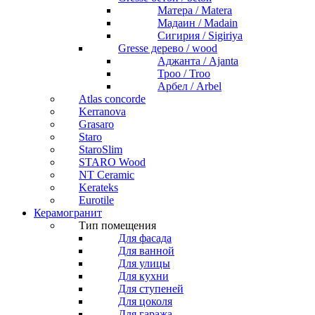
Матера / Matera
Мадаин / Madain
Сигирия / Sigiriya
Gresse дерево / wood
Аджанта / Ajanta
Троо / Troo
Арбел / Arbel
Atlas concorde
Kerranova
Grasaro
Staro
StaroSlim
STARO Wood
NT Ceramic
Kerateks
Eurotile
Керамогранит
Тип помещения
Для фасада
Для ванной
Для улицы
Для кухни
Для ступеней
Для цоколя
Для гаража