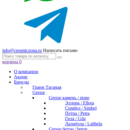
info@ceramiczona.ru
Написать письмо
корзина
0
О компании
Акции
Бренды
Грани Таганая
Gresse
Gresse камень / stone
Эллора / Ellora
Симбел / Simbel
Петра / Petra
Гила / Gila
Лалибэла / Lalibela
Gresse бетон / beton