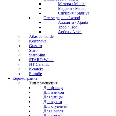
Матера / Matera
Мадаин / Madain
Сигирия / Sigiriya
Gresse дерево / wood
Аджанта / Ajanta
Троо / Troo
Арбел / Arbel
Atlas concorde
Kerranova
Grasaro
Staro
StaroSlim
STARO Wood
NT Ceramic
Kerateks
Eurotile
Керамогранит
Тип помещения
Для фасада
Для ванной
Для улицы
Для кухни
Для ступеней
Для цоколя
Для гаража