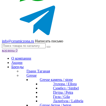
info@ceramiczona.ru
Написать письмо
корзина
0
О компании
Акции
Бренды
Грани Таганая
Gresse
Gresse камень / stone
Эллора / Ellora
Симбел / Simbel
Петра / Petra
Гила / Gila
Лалибэла / Lalibela
Gresse бетон / beton