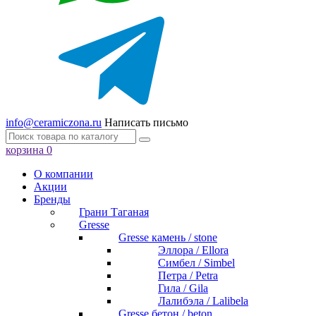
info@ceramiczona.ru
Написать письмо
корзина
0
О компании
Акции
Бренды
Грани Таганая
Gresse
Gresse камень / stone
Эллора / Ellora
Симбел / Simbel
Петра / Petra
Гила / Gila
Лалибэла / Lalibela
Gresse бетон / beton