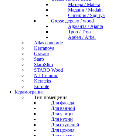
Матера / Matera
Мадаин / Madain
Сигирия / Sigiriya
Gresse дерево / wood
Аджанта / Ajanta
Троо / Troo
Арбел / Arbel
Atlas concorde
Kerranova
Grasaro
Staro
StaroSlim
STARO Wood
NT Ceramic
Kerateks
Eurotile
Керамогранит
Тип помещения
Для фасада
Для ванной
Для улицы
Для кухни
Для ступеней
Для цоколя
Для гаража