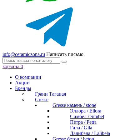
info@ceramiczona.ru
Написать письмо
корзина
0
О компании
Акции
Бренды
Грани Таганая
Gresse
Gresse камень / stone
Эллора / Ellora
Симбел / Simbel
Петра / Petra
Гила / Gila
Лалибэла / Lalibela
Gresse бетон / beton