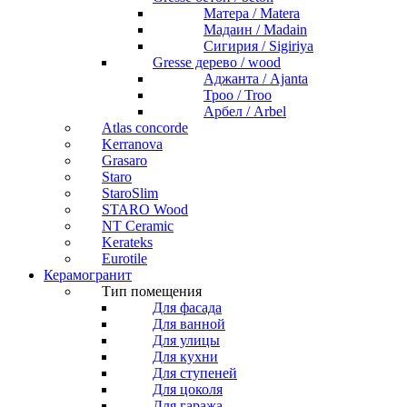
Матера / Matera
Мадаин / Madain
Сигирия / Sigiriya
Gresse дерево / wood
Аджанта / Ajanta
Троо / Troo
Арбел / Arbel
Atlas concorde
Kerranova
Grasaro
Staro
StaroSlim
STARO Wood
NT Ceramic
Kerateks
Eurotile
Керамогранит
Тип помещения
Для фасада
Для ванной
Для улицы
Для кухни
Для ступеней
Для цоколя
Для гаража