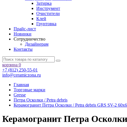
Затирка
Инструмент
Очистители
Клей
Грунтовка
Прайс-лист
Новинки
Сотрудничество
Дизайнерам
Контакты
корзина
0
+7 (812) 250-55-01
info@ceramiczona.ru
Главная
Торговые марки
Gresse
Петра Осколки / Petra debris
Керамогранит Петра Осколки / Petra debris GRS SV-2 60х6
Керамогранит Петра Осколки /