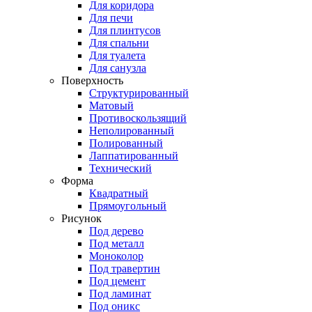
Для коридора
Для печи
Для плинтусов
Для спальни
Для туалета
Для санузла
Поверхность
Структурированный
Матовый
Противоскользящий
Неполированный
Полированный
Лаппатированный
Технический
Форма
Квадратный
Прямоугольный
Рисунок
Под дерево
Под металл
Моноколор
Под травертин
Под цемент
Под ламинат
Под оникс