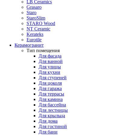
LB Ceramics
Grasaro
Staro
StaroSlim
STARO Wood
NT Ceramic
Kerateks
Eurotile
Керамогранит
Тип помещения
Для фасада
Для ванной
Для улицы
Для кухни
Для ступеней
Для цоколя
Для гаража
Для террасы
Для камина
Для бассейна
Для лестницы
Для крыльца
Для дома
Для гостиной
Для бани