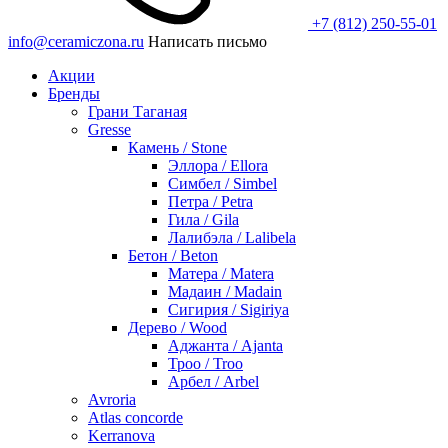
+7 (812) 250-55-01
info@ceramiczona.ru
Написать письмо
Акции
Бренды
Грани Таганая
Gresse
Камень / Stone
Эллора / Ellora
Симбел / Simbel
Петра / Petra
Гила / Gila
Лалибэла / Lalibela
Бетон / Beton
Матера / Matera
Мадаин / Madain
Сигирия / Sigiriya
Дерево / Wood
Аджанта / Ajanta
Троо / Troo
Арбел / Arbel
Avroria
Atlas concorde
Kerranova