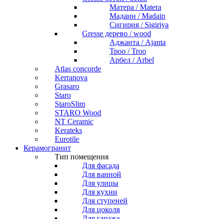
Матера / Matera
Мадаин / Madain
Сигирия / Sigiriya
Gresse дерево / wood
Аджанта / Ajanta
Троо / Troo
Арбел / Arbel
Atlas concorde
Kerranova
Grasaro
Staro
StaroSlim
STARO Wood
NT Ceramic
Kerateks
Eurotile
Керамогранит
Тип помещения
Для фасада
Для ванной
Для улицы
Для кухни
Для ступеней
Для цоколя
Для гаража