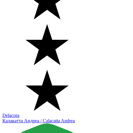
Delacora
Калакатта Андреа / Calacatta Andrea