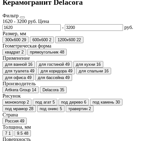
Керамогранит Delacora
Фильтр
1620
-
3200
руб.
Цена
-
руб.
Размер, мм
300х600
29
600х600
2
1200х600
22
Геометрическая форма
квадрат
2
прямоугольник
48
Применение
для ванной
16
для гостиной
49
для кухни
16
для туалета
49
для коридора
49
для спальни
16
для офиса
49
для бассейна
49
Производитель
Artkera Group
14
Delacora
35
Рисунок
моноколор
2
под агат
5
под дерево
6
под камень
30
под мрамор
28
под оникс
5
травертин
2
Страна
Россия
49
Толщина, мм
7
1
9.5
48
Поверхность