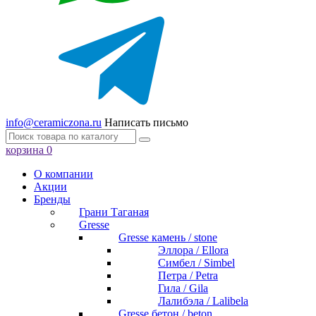
info@ceramiczona.ru
Написать письмо
корзина
0
О компании
Акции
Бренды
Грани Таганая
Gresse
Gresse камень / stone
Эллора / Ellora
Симбел / Simbel
Петра / Petra
Гила / Gila
Лалибэла / Lalibela
Gresse бетон / beton