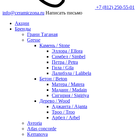
+7 (812) 250-55-01
info@ceramiczona.ru
Написать письмо
Акции
Бренды
Грани Таганая
Gresse
Камень / Stone
Эллора / Ellora
Симбел / Simbel
Петра / Petra
Гила / Gila
Лалибэла / Lalibela
Бетон / Beton
Матера / Matera
Мадаин / Madain
Сигирия / Sigiriya
Дерево / Wood
Аджанта / Ajanta
Троо / Troo
Арбел / Arbel
Avroria
Atlas concorde
Kerranova