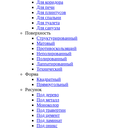
Для коридора
Для печи
Для плинтусов
Для спальни
Для туалета
Для санузла
Поверхность
Структурированный
Матовый
Противоскользящий
Неполированный
Полированный
Лаппатированный
Технический
Форма
Квадратный
Прямоугольный
Рисунок
Под дерево
Под металл
Моноколор
Под травертин
Под цемент
Под ламинат
Под оникс