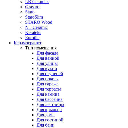
LB Ceramics
Grasaro
Staro
StaroSlim
STARO Wood
NT Ceramic
Kerateks
Eurotile
Керамогранит
Тип помещения
Для фасада
Для ванной
Для улицы
Для кухни
Для ступеней
Для цоколя
Для гаража
Для террасы
Для камина
Для бассейна
Для лестницы
Для крыльца
Для дома
Для гостиной
Для бани