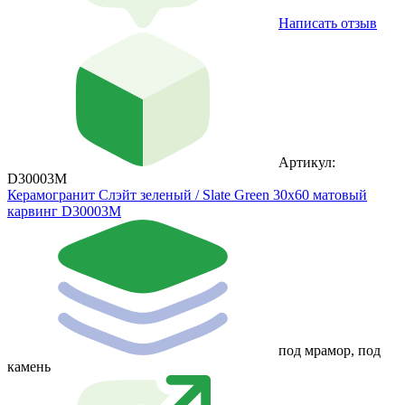
Написать отзыв
Артикул:
D30003M
Керамогранит Слэйт зеленый / Slate Green 30х60 матовый
карвинг D30003M
под мрамор, под
камень