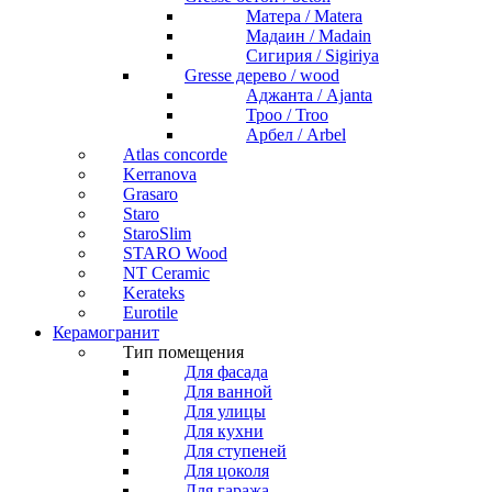
Матера / Matera
Мадаин / Madain
Сигирия / Sigiriya
Gresse дерево / wood
Аджанта / Ajanta
Троо / Troo
Арбел / Arbel
Atlas concorde
Kerranova
Grasaro
Staro
StaroSlim
STARO Wood
NT Ceramic
Kerateks
Eurotile
Керамогранит
Тип помещения
Для фасада
Для ванной
Для улицы
Для кухни
Для ступеней
Для цоколя
Для гаража