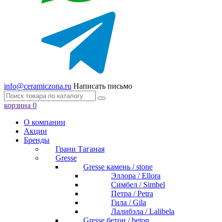
info@ceramiczona.ru
Написать письмо
корзина
0
О компании
Акции
Бренды
Грани Таганая
Gresse
Gresse камень / stone
Эллора / Ellora
Симбел / Simbel
Петра / Petra
Гила / Gila
Лалибэла / Lalibela
Gresse бетон / beton