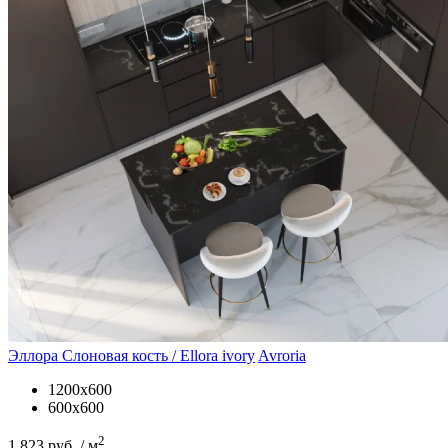
Эллора Слоновая кость / Ellora ivory
Avroria
1200х600
600х600
2
1 823 руб. / м