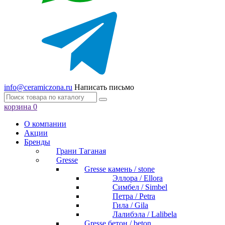
info@ceramiczona.ru
Написать письмо
корзина
0
О компании
Акции
Бренды
Грани Таганая
Gresse
Gresse камень / stone
Эллора / Ellora
Симбел / Simbel
Петра / Petra
Гила / Gila
Лалибэла / Lalibela
Gresse бетон / beton