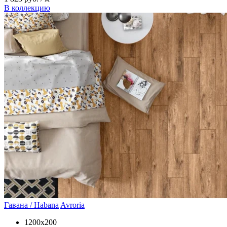
В коллекцию
Гавана / Habana
Avroria
1200x200