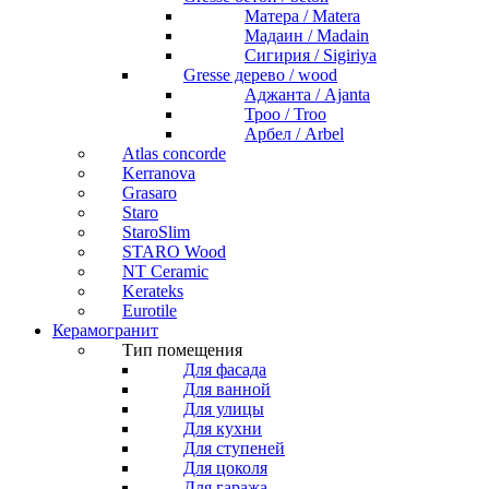
Матера / Matera
Мадаин / Madain
Сигирия / Sigiriya
Gresse дерево / wood
Аджанта / Ajanta
Троо / Troo
Арбел / Arbel
Atlas concorde
Kerranova
Grasaro
Staro
StaroSlim
STARO Wood
NT Ceramic
Kerateks
Eurotile
Керамогранит
Тип помещения
Для фасада
Для ванной
Для улицы
Для кухни
Для ступеней
Для цоколя
Для гаража