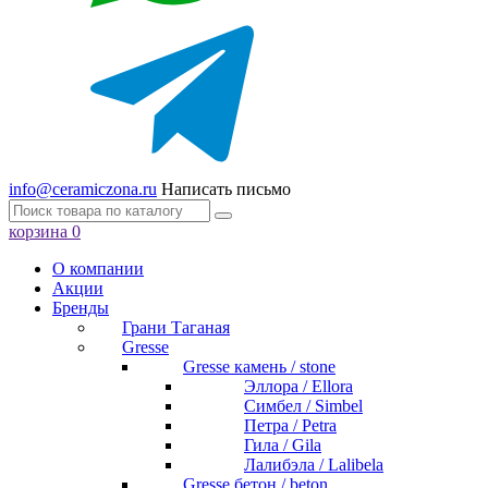
info@ceramiczona.ru
Написать письмо
корзина
0
О компании
Акции
Бренды
Грани Таганая
Gresse
Gresse камень / stone
Эллора / Ellora
Симбел / Simbel
Петра / Petra
Гила / Gila
Лалибэла / Lalibela
Gresse бетон / beton