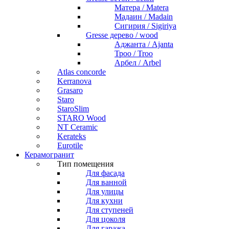
Матера / Matera
Мадаин / Madain
Сигирия / Sigiriya
Gresse дерево / wood
Аджанта / Ajanta
Троо / Troo
Арбел / Arbel
Atlas concorde
Kerranova
Grasaro
Staro
StaroSlim
STARO Wood
NT Ceramic
Kerateks
Eurotile
Керамогранит
Тип помещения
Для фасада
Для ванной
Для улицы
Для кухни
Для ступеней
Для цоколя
Для гаража