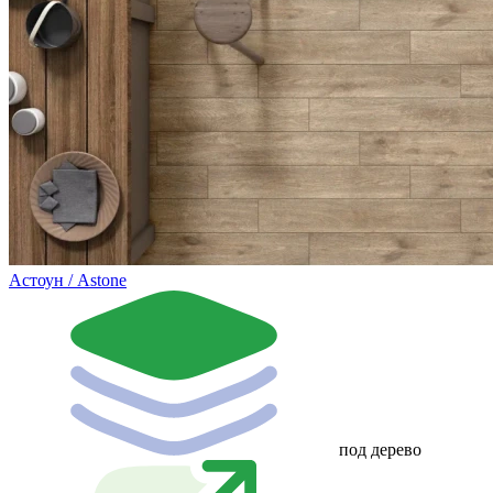
Астоун / Astone
под дерево