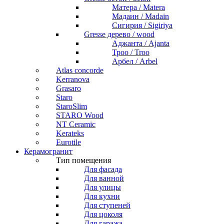
Матера / Matera
Мадаин / Madain
Сигирия / Sigiriya
Gresse дерево / wood
Аджанта / Ajanta
Троо / Troo
Арбел / Arbel
Atlas concorde
Kerranova
Grasaro
Staro
StaroSlim
STARO Wood
NT Ceramic
Kerateks
Eurotile
Керамогранит
Тип помещения
Для фасада
Для ванной
Для улицы
Для кухни
Для ступеней
Для цоколя
Для гаража