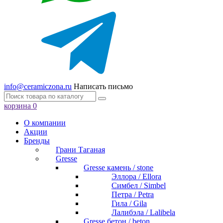
info@ceramiczona.ru
Написать письмо
корзина
0
О компании
Акции
Бренды
Грани Таганая
Gresse
Gresse камень / stone
Эллора / Ellora
Симбел / Simbel
Петра / Petra
Гила / Gila
Лалибэла / Lalibela
Gresse бетон / beton