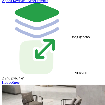
Арбел Кемпас / Arbel kempas
под дерево
1200х200
2
2 240 руб. / м
Подробнее