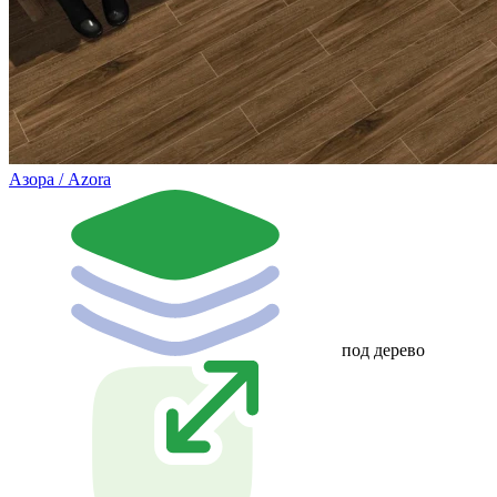
Азора / Azora
под дерево