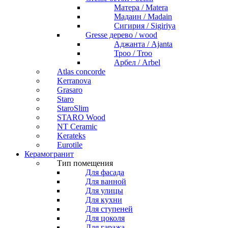
Матера / Matera
Мадаин / Madain
Сигирия / Sigiriya
Gresse дерево / wood
Аджанта / Ajanta
Троо / Troo
Арбел / Arbel
Atlas concorde
Kerranova
Grasaro
Staro
StaroSlim
STARO Wood
NT Ceramic
Kerateks
Eurotile
Керамогранит
Тип помещения
Для фасада
Для ванной
Для улицы
Для кухни
Для ступеней
Для цоколя
Для гаража