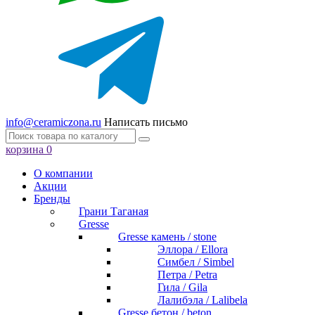
info@ceramiczona.ru
Написать письмо
корзина
0
О компании
Акции
Бренды
Грани Таганая
Gresse
Gresse камень / stone
Эллора / Ellora
Симбел / Simbel
Петра / Petra
Гила / Gila
Лалибэла / Lalibela
Gresse бетон / beton