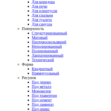
Для коридора
Для печи
Для плинтусов
Для спальни
Для туалета
Для санузла
Поверхность
Структурированный
Матовый
Противоскользящий
Неполированный
Полированный
Лаппатированный
Технический
Форма
Квадратный
Прямоугольный
Рисунок
Под дерево
Под металл
Моноколор
Под травертин
Под цемент
Под ламинат
Под оникс