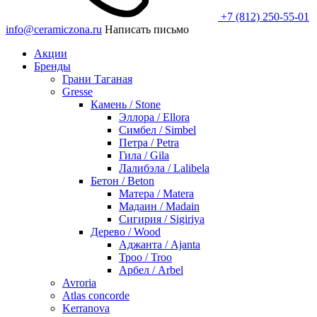
+7 (812) 250-55-01
info@ceramiczona.ru
Написать письмо
Акции
Бренды
Грани Таганая
Gresse
Камень / Stone
Эллора / Ellora
Симбел / Simbel
Петра / Petra
Гила / Gila
Лалибэла / Lalibela
Бетон / Beton
Матера / Matera
Мадаин / Madain
Сигирия / Sigiriya
Дерево / Wood
Аджанта / Ajanta
Троо / Troo
Арбел / Arbel
Avroria
Atlas concorde
Kerranova