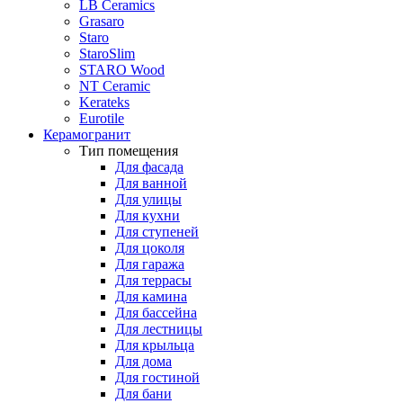
LB Ceramics
Grasaro
Staro
StaroSlim
STARO Wood
NT Ceramic
Kerateks
Eurotile
Керамогранит
Тип помещения
Для фасада
Для ванной
Для улицы
Для кухни
Для ступеней
Для цоколя
Для гаража
Для террасы
Для камина
Для бассейна
Для лестницы
Для крыльца
Для дома
Для гостиной
Для бани