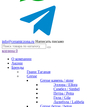
info@ceramiczona.ru
Написать письмо
корзина
0
О компании
Акции
Бренды
Грани Таганая
Gresse
Gresse камень / stone
Эллора / Ellora
Симбел / Simbel
Петра / Petra
Гила / Gila
Лалибэла / Lalibela
Gresse бетон / beton