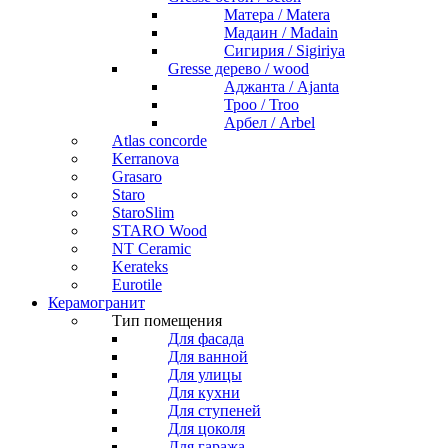
Матера / Matera
Мадаин / Madain
Сигирия / Sigiriya
Gresse дерево / wood
Аджанта / Ajanta
Троо / Troo
Арбел / Arbel
Atlas concorde
Kerranova
Grasaro
Staro
StaroSlim
STARO Wood
NT Ceramic
Kerateks
Eurotile
Керамогранит
Тип помещения
Для фасада
Для ванной
Для улицы
Для кухни
Для ступеней
Для цоколя
Для гаража