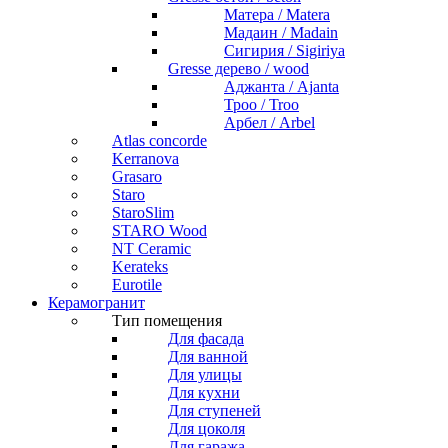
Матера / Matera
Мадаин / Madain
Сигирия / Sigiriya
Gresse дерево / wood
Аджанта / Ajanta
Троо / Troo
Арбел / Arbel
Atlas concorde
Kerranova
Grasaro
Staro
StaroSlim
STARO Wood
NT Ceramic
Kerateks
Eurotile
Керамогранит
Тип помещения
Для фасада
Для ванной
Для улицы
Для кухни
Для ступеней
Для цоколя
Для гаража