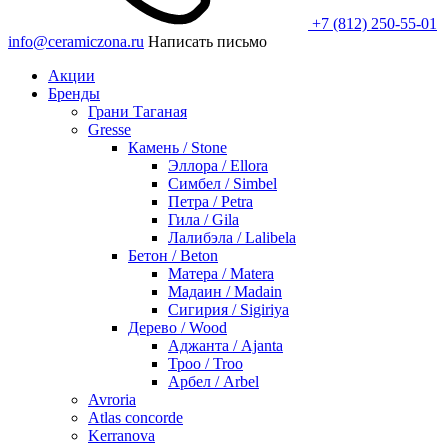
+7 (812) 250-55-01
info@ceramiczona.ru
Написать письмо
Акции
Бренды
Грани Таганая
Gresse
Камень / Stone
Эллора / Ellora
Симбел / Simbel
Петра / Petra
Гила / Gila
Лалибэла / Lalibela
Бетон / Beton
Матера / Matera
Мадаин / Madain
Сигирия / Sigiriya
Дерево / Wood
Аджанта / Ajanta
Троо / Troo
Арбел / Arbel
Avroria
Atlas concorde
Kerranova