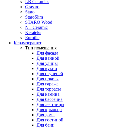
LB Ceramics
Grasaro
Staro
StaroSlim
STARO Wood
NT Ceramic
Kerateks
Eurotile
Керамогранит
Тип помещения
Для фасада
Для ванной
Для улицы
Для кухни
Для ступеней
Для цоколя
Для гаража
Для террасы
Для камина
Для бассейна
Для лестницы
Для крыльца
Для дома
Для гостиной
Для бани