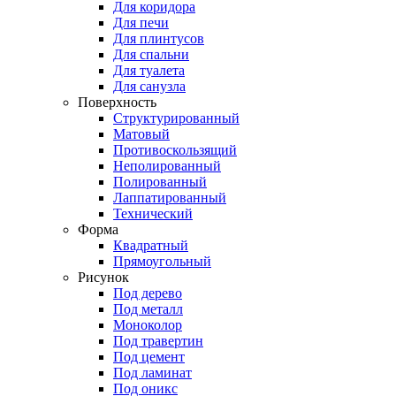
Для коридора
Для печи
Для плинтусов
Для спальни
Для туалета
Для санузла
Поверхность
Структурированный
Матовый
Противоскользящий
Неполированный
Полированный
Лаппатированный
Технический
Форма
Квадратный
Прямоугольный
Рисунок
Под дерево
Под металл
Моноколор
Под травертин
Под цемент
Под ламинат
Под оникс