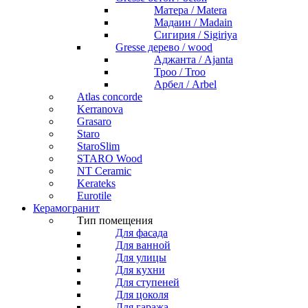
Матера / Matera
Мадаин / Madain
Сигирия / Sigiriya
Gresse дерево / wood
Аджанта / Ajanta
Троо / Troo
Арбел / Arbel
Atlas concorde
Kerranova
Grasaro
Staro
StaroSlim
STARO Wood
NT Ceramic
Kerateks
Eurotile
Керамогранит
Тип помещения
Для фасада
Для ванной
Для улицы
Для кухни
Для ступеней
Для цоколя
Для гаража