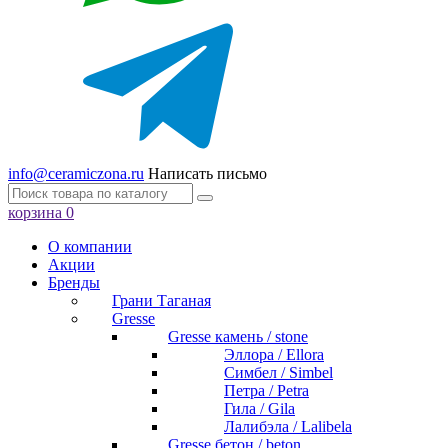
info@ceramiczona.ru
Написать письмо
корзина
0
О компании
Акции
Бренды
Грани Таганая
Gresse
Gresse камень / stone
Эллора / Ellora
Симбел / Simbel
Петра / Petra
Гила / Gila
Лалибэла / Lalibela
Gresse бетон / beton