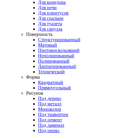
Для коридора
Для печи
Для плинтусов
Для спальни
Для туалета
Для санузла
Поверхность
Структурированный
Матовый
Противоскользящий
Неполированный
Полированный
Лаппатированный
Технический
Форма
Квадратный
Прямоугольный
Рисунок
Под дерево
Под металл
Моноколор
Под травертин
Под цемент
Под ламинат
Под оникс