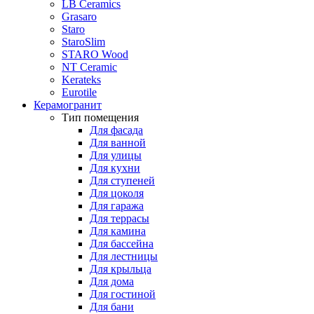
LB Ceramics
Grasaro
Staro
StaroSlim
STARO Wood
NT Ceramic
Kerateks
Eurotile
Керамогранит
Тип помещения
Для фасада
Для ванной
Для улицы
Для кухни
Для ступеней
Для цоколя
Для гаража
Для террасы
Для камина
Для бассейна
Для лестницы
Для крыльца
Для дома
Для гостиной
Для бани