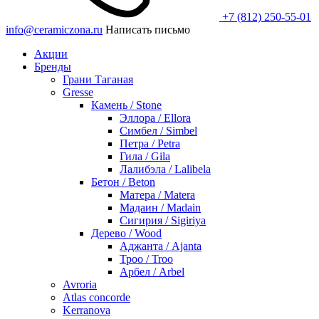
+7 (812) 250-55-01
info@ceramiczona.ru
Написать письмо
Акции
Бренды
Грани Таганая
Gresse
Камень / Stone
Эллора / Ellora
Симбел / Simbel
Петра / Petra
Гила / Gila
Лалибэла / Lalibela
Бетон / Beton
Матера / Matera
Мадаин / Madain
Сигирия / Sigiriya
Дерево / Wood
Аджанта / Ajanta
Троо / Troo
Арбел / Arbel
Avroria
Atlas concorde
Kerranova