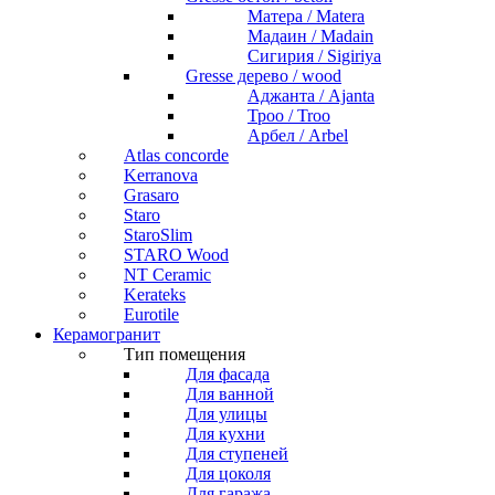
Матера / Matera
Мадаин / Madain
Сигирия / Sigiriya
Gresse дерево / wood
Аджанта / Ajanta
Троо / Troo
Арбел / Arbel
Atlas concorde
Kerranova
Grasaro
Staro
StaroSlim
STARO Wood
NT Ceramic
Kerateks
Eurotile
Керамогранит
Тип помещения
Для фасада
Для ванной
Для улицы
Для кухни
Для ступеней
Для цоколя
Для гаража