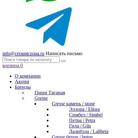
info@ceramiczona.ru
Написать письмо
корзина
0
О компании
Акции
Бренды
Грани Таганая
Gresse
Gresse камень / stone
Эллора / Ellora
Симбел / Simbel
Петра / Petra
Гила / Gila
Лалибэла / Lalibela
Gresse бетон / beton