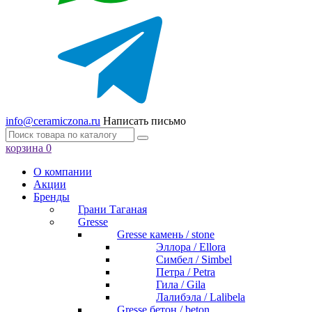
info@ceramiczona.ru
Написать письмо
корзина
0
О компании
Акции
Бренды
Грани Таганая
Gresse
Gresse камень / stone
Эллора / Ellora
Симбел / Simbel
Петра / Petra
Гила / Gila
Лалибэла / Lalibela
Gresse бетон / beton