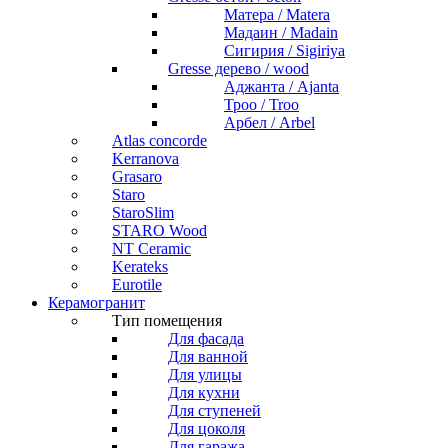
Матера / Matera
Мадаин / Madain
Сигирия / Sigiriya
Gresse дерево / wood
Аджанта / Ajanta
Троо / Troo
Арбел / Arbel
Atlas concorde
Kerranova
Grasaro
Staro
StaroSlim
STARO Wood
NT Ceramic
Kerateks
Eurotile
Керамогранит
Тип помещения
Для фасада
Для ванной
Для улицы
Для кухни
Для ступеней
Для цоколя
Для гаража