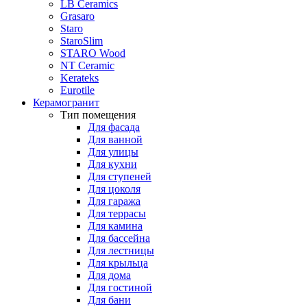
LB Ceramics
Grasaro
Staro
StaroSlim
STARO Wood
NT Ceramic
Kerateks
Eurotile
Керамогранит
Тип помещения
Для фасада
Для ванной
Для улицы
Для кухни
Для ступеней
Для цоколя
Для гаража
Для террасы
Для камина
Для бассейна
Для лестницы
Для крыльца
Для дома
Для гостиной
Для бани