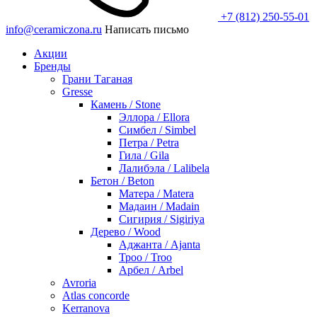
+7 (812) 250-55-01
info@ceramiczona.ru
Написать письмо
Акции
Бренды
Грани Таганая
Gresse
Камень / Stone
Эллора / Ellora
Симбел / Simbel
Петра / Petra
Гила / Gila
Лалибэла / Lalibela
Бетон / Beton
Матера / Matera
Мадаин / Madain
Сигирия / Sigiriya
Дерево / Wood
Аджанта / Ajanta
Троо / Troo
Арбел / Arbel
Avroria
Atlas concorde
Kerranova