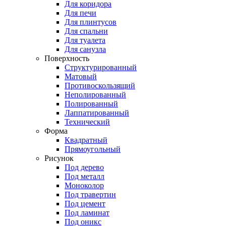
Для коридора
Для печи
Для плинтусов
Для спальни
Для туалета
Для санузла
Поверхность
Структурированный
Матовый
Противоскользящий
Неполированный
Полированный
Лаппатированный
Технический
Форма
Квадратный
Прямоугольный
Рисунок
Под дерево
Под металл
Моноколор
Под травертин
Под цемент
Под ламинат
Под оникс