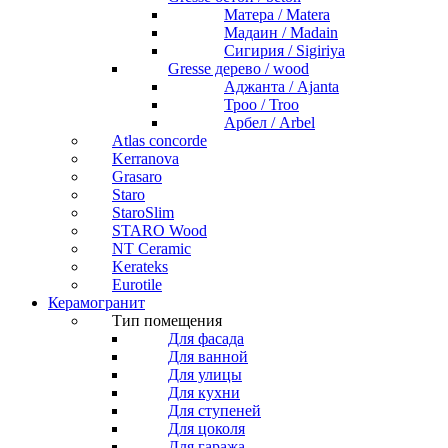
Матера / Matera
Мадаин / Madain
Сигирия / Sigiriya
Gresse дерево / wood
Аджанта / Ajanta
Троо / Troo
Арбел / Arbel
Atlas concorde
Kerranova
Grasaro
Staro
StaroSlim
STARO Wood
NT Ceramic
Kerateks
Eurotile
Керамогранит
Тип помещения
Для фасада
Для ванной
Для улицы
Для кухни
Для ступеней
Для цоколя
Для гаража