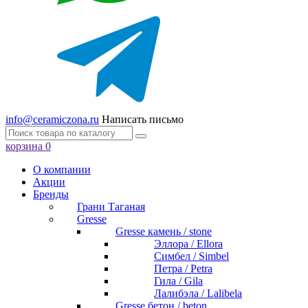
info@ceramiczona.ru
Написать письмо
корзина
0
О компании
Акции
Бренды
Грани Таганая
Gresse
Gresse камень / stone
Эллора / Ellora
Симбел / Simbel
Петра / Petra
Гила / Gila
Лалибэла / Lalibela
Gresse бетон / beton