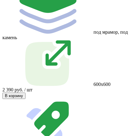
под мрамор, под
камень
600х600
2 390 руб. / шт
В корзину