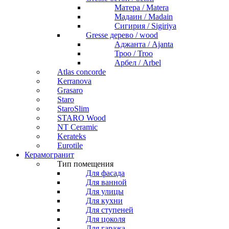
Матера / Matera
Мадаин / Madain
Сигирия / Sigiriya
Gresse дерево / wood
Аджанта / Ajanta
Троо / Troo
Арбел / Arbel
Atlas concorde
Kerranova
Grasaro
Staro
StaroSlim
STARO Wood
NT Ceramic
Kerateks
Eurotile
Керамогранит
Тип помещения
Для фасада
Для ванной
Для улицы
Для кухни
Для ступеней
Для цоколя
Для гаража