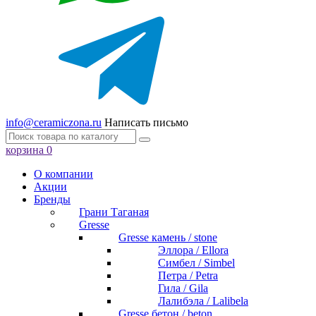
info@ceramiczona.ru
Написать письмо
корзина
0
О компании
Акции
Бренды
Грани Таганая
Gresse
Gresse камень / stone
Эллора / Ellora
Симбел / Simbel
Петра / Petra
Гила / Gila
Лалибэла / Lalibela
Gresse бетон / beton