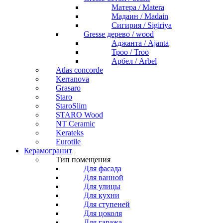
Матера / Matera
Мадаин / Madain
Сигирия / Sigiriya
Gresse дерево / wood
Аджанта / Ajanta
Троо / Troo
Арбел / Arbel
Atlas concorde
Kerranova
Grasaro
Staro
StaroSlim
STARO Wood
NT Ceramic
Kerateks
Eurotile
Керамогранит
Тип помещения
Для фасада
Для ванной
Для улицы
Для кухни
Для ступеней
Для цоколя
Для гаража