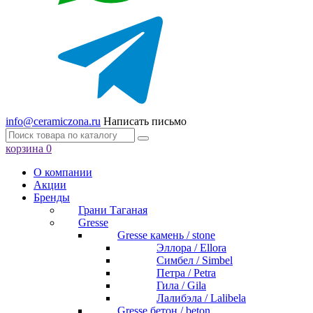
info@ceramiczona.ru
Написать письмо
корзина
0
О компании
Акции
Бренды
Грани Таганая
Gresse
Gresse камень / stone
Эллора / Ellora
Симбел / Simbel
Петра / Petra
Гила / Gila
Лалибэла / Lalibela
Gresse бетон / beton