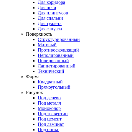
Для коридора
Для печи
Для плинтусов
Для спальни
Для туалета
Для санузла
Поверхность
Структурированный
Матовый
Противоскользящий
Неполированный
Полированный
Лаппатированный
Технический
Форма
Квадратный
Прямоугольный
Рисунок
Под дерево
Под металл
Моноколор
Под травертин
Под цемент
Под ламинат
Под оникс