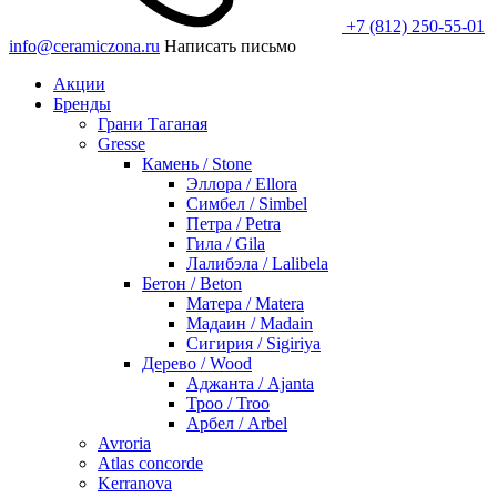
+7 (812) 250-55-01
info@ceramiczona.ru
Написать письмо
Акции
Бренды
Грани Таганая
Gresse
Камень / Stone
Эллора / Ellora
Симбел / Simbel
Петра / Petra
Гила / Gila
Лалибэла / Lalibela
Бетон / Beton
Матера / Matera
Мадаин / Madain
Сигирия / Sigiriya
Дерево / Wood
Аджанта / Ajanta
Троо / Troo
Арбел / Arbel
Avroria
Atlas concorde
Kerranova