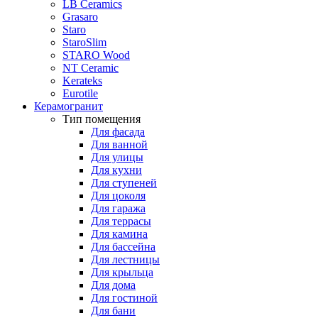
LB Ceramics
Grasaro
Staro
StaroSlim
STARO Wood
NT Ceramic
Kerateks
Eurotile
Керамогранит
Тип помещения
Для фасада
Для ванной
Для улицы
Для кухни
Для ступеней
Для цоколя
Для гаража
Для террасы
Для камина
Для бассейна
Для лестницы
Для крыльца
Для дома
Для гостиной
Для бани