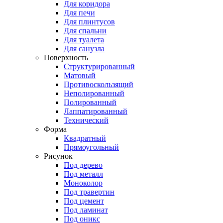
Для коридора
Для печи
Для плинтусов
Для спальни
Для туалета
Для санузла
Поверхность
Структурированный
Матовый
Противоскользящий
Неполированный
Полированный
Лаппатированный
Технический
Форма
Квадратный
Прямоугольный
Рисунок
Под дерево
Под металл
Моноколор
Под травертин
Под цемент
Под ламинат
Под оникс