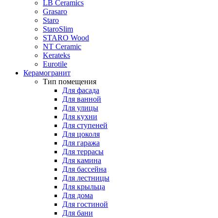
LB Ceramics
Grasaro
Staro
StaroSlim
STARO Wood
NT Ceramic
Kerateks
Eurotile
Керамогранит
Тип помещения
Для фасада
Для ванной
Для улицы
Для кухни
Для ступеней
Для цоколя
Для гаража
Для террасы
Для камина
Для бассейна
Для лестницы
Для крыльца
Для дома
Для гостиной
Для бани