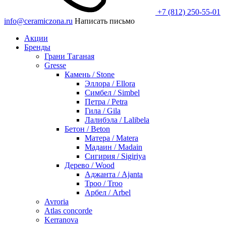
+7 (812) 250-55-01
info@ceramiczona.ru
Написать письмо
Акции
Бренды
Грани Таганая
Gresse
Камень / Stone
Эллора / Ellora
Симбел / Simbel
Петра / Petra
Гила / Gila
Лалибэла / Lalibela
Бетон / Beton
Матера / Matera
Мадаин / Madain
Сигирия / Sigiriya
Дерево / Wood
Аджанта / Ajanta
Троо / Troo
Арбел / Arbel
Avroria
Atlas concorde
Kerranova