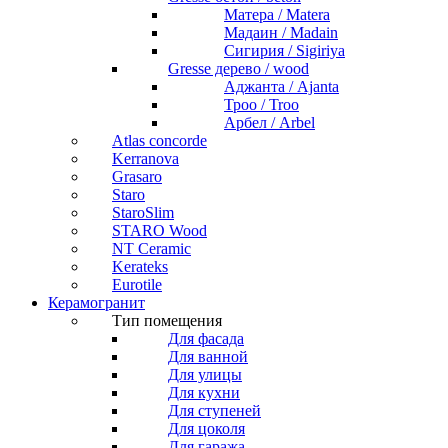
Матера / Matera
Мадаин / Madain
Сигирия / Sigiriya
Gresse дерево / wood
Аджанта / Ajanta
Троо / Troo
Арбел / Arbel
Atlas concorde
Kerranova
Grasaro
Staro
StaroSlim
STARO Wood
NT Ceramic
Kerateks
Eurotile
Керамогранит
Тип помещения
Для фасада
Для ванной
Для улицы
Для кухни
Для ступеней
Для цоколя
Для гаража