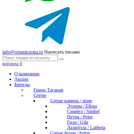
info@ceramiczona.ru
Написать письмо
корзина
0
О компании
Акции
Бренды
Грани Таганая
Gresse
Gresse камень / stone
Эллора / Ellora
Симбел / Simbel
Петра / Petra
Гила / Gila
Лалибэла / Lalibela
Gresse бетон / beton