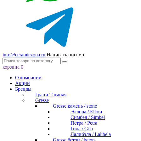
info@ceramiczona.ru
Написать письмо
корзина
0
О компании
Акции
Бренды
Грани Таганая
Gresse
Gresse камень / stone
Эллора / Ellora
Симбел / Simbel
Петра / Petra
Гила / Gila
Лалибэла / Lalibela
Gresse бетон / beton