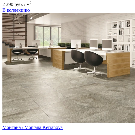
2
2 390 руб. / м
В коллекцию
Монтана / Montana
Kerranova