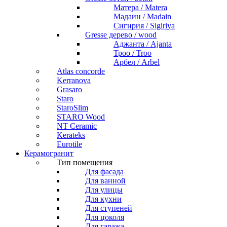
Матера / Matera
Мадаин / Madain
Сигирия / Sigiriya
Gresse дерево / wood
Аджанта / Ajanta
Троо / Troo
Арбел / Arbel
Atlas concorde
Kerranova
Grasaro
Staro
StaroSlim
STARO Wood
NT Ceramic
Kerateks
Eurotile
Керамогранит
Тип помещения
Для фасада
Для ванной
Для улицы
Для кухни
Для ступеней
Для цоколя
Для гаража