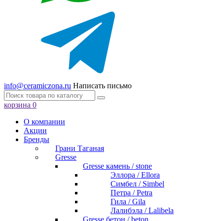
info@ceramiczona.ru
Написать письмо
корзина
0
О компании
Акции
Бренды
Грани Таганая
Gresse
Gresse камень / stone
Эллора / Ellora
Симбел / Simbel
Петра / Petra
Гила / Gila
Лалибэла / Lalibela
Gresse бетон / beton