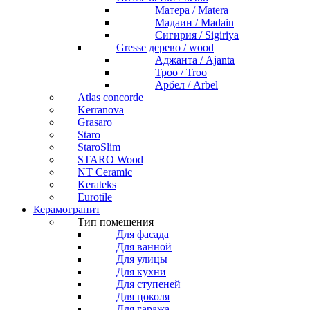
Матера / Matera
Мадаин / Madain
Сигирия / Sigiriya
Gresse дерево / wood
Аджанта / Ajanta
Троо / Troo
Арбел / Arbel
Atlas concorde
Kerranova
Grasaro
Staro
StaroSlim
STARO Wood
NT Ceramic
Kerateks
Eurotile
Керамогранит
Тип помещения
Для фасада
Для ванной
Для улицы
Для кухни
Для ступеней
Для цоколя
Для гаража