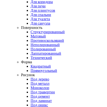
Для коридора
Для печи
Для плинтусов
Для спальни
Для туалета
Для санузла
Поверхность
Структурированный
Матовый
Противоскользящий
Неполированный
Полированный
Лаппатированный
Технический
Форма
Квадратный
Прямоугольный
Рисунок
Под дерево
Под металл
Моноколор
Под травертин
Под цемент
Под ламинат
Под оникс