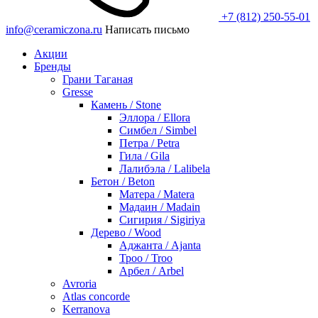
+7 (812) 250-55-01
info@ceramiczona.ru
Написать письмо
Акции
Бренды
Грани Таганая
Gresse
Камень / Stone
Эллора / Ellora
Симбел / Simbel
Петра / Petra
Гила / Gila
Лалибэла / Lalibela
Бетон / Beton
Матера / Matera
Мадаин / Madain
Сигирия / Sigiriya
Дерево / Wood
Аджанта / Ajanta
Троо / Troo
Арбел / Arbel
Avroria
Atlas concorde
Kerranova