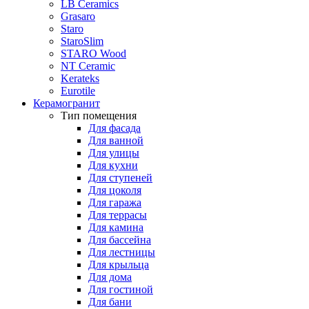
LB Ceramics
Grasaro
Staro
StaroSlim
STARO Wood
NT Ceramic
Kerateks
Eurotile
Керамогранит
Тип помещения
Для фасада
Для ванной
Для улицы
Для кухни
Для ступеней
Для цоколя
Для гаража
Для террасы
Для камина
Для бассейна
Для лестницы
Для крыльца
Для дома
Для гостиной
Для бани