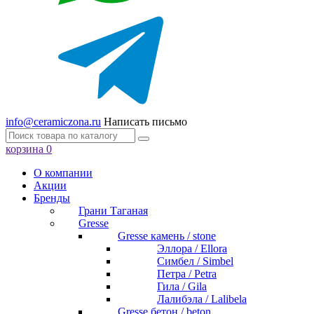
info@ceramiczona.ru
Написать письмо
корзина
0
О компании
Акции
Бренды
Грани Таганая
Gresse
Gresse камень / stone
Эллора / Ellora
Симбел / Simbel
Петра / Petra
Гила / Gila
Лалибэла / Lalibela
Gresse бетон / beton