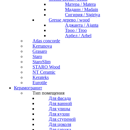
Матера / Matera
Мадаин / Madain
Сигирия / Sigiriya
Gresse дерево / wood
Аджанта / Ajanta
Троо / Troo
Арбел / Arbel
Atlas concorde
Kerranova
Grasaro
Staro
StaroSlim
STARO Wood
NT Ceramic
Kerateks
Eurotile
Керамогранит
Тип помещения
Для фасада
Для ванной
Для улицы
Для кухни
Для ступеней
Для цоколя
Для гаража