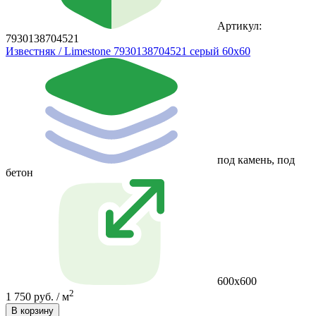
Артикул:
7930138704521
Известняк / Limestone 7930138704521 серый 60x60
под камень, под
бетон
600х600
2
1 750 руб. / м
В корзину