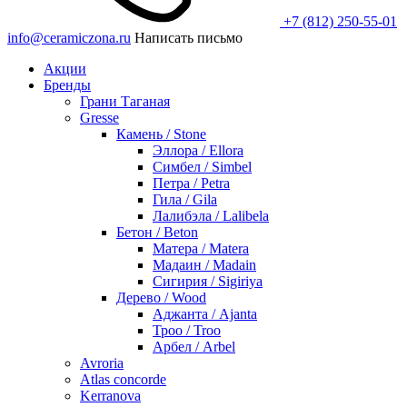
+7 (812) 250-55-01
info@ceramiczona.ru
Написать письмо
Акции
Бренды
Грани Таганая
Gresse
Камень / Stone
Эллора / Ellora
Симбел / Simbel
Петра / Petra
Гила / Gila
Лалибэла / Lalibela
Бетон / Beton
Матера / Matera
Мадаин / Madain
Сигирия / Sigiriya
Дерево / Wood
Аджанта / Ajanta
Троо / Troo
Арбел / Arbel
Avroria
Atlas concorde
Kerranova