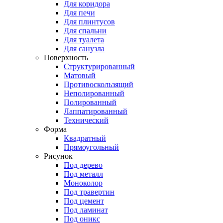
Для коридора
Для печи
Для плинтусов
Для спальни
Для туалета
Для санузла
Поверхность
Структурированный
Матовый
Противоскользящий
Неполированный
Полированный
Лаппатированный
Технический
Форма
Квадратный
Прямоугольный
Рисунок
Под дерево
Под металл
Моноколор
Под травертин
Под цемент
Под ламинат
Под оникс