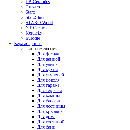
LB Ceramics
Grasaro
Staro
StaroSlim
STARO Wood
NT Ceramic
Kerateks
Eurotile
Керамогранит
Тип помещения
Для фасада
Для ванной
Для улицы
Для кухни
Для ступеней
Для цоколя
Для гаража
Для террасы
Для камина
Для бассейна
Для лестницы
Для крыльца
Для дома
Для гостиной
Для бани