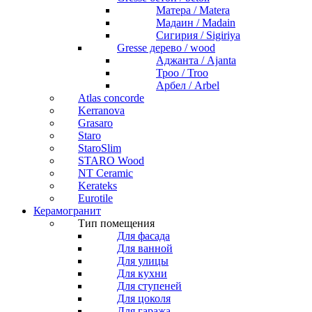
Матера / Matera
Мадаин / Madain
Сигирия / Sigiriya
Gresse дерево / wood
Аджанта / Ajanta
Троо / Troo
Арбел / Arbel
Atlas concorde
Kerranova
Grasaro
Staro
StaroSlim
STARO Wood
NT Ceramic
Kerateks
Eurotile
Керамогранит
Тип помещения
Для фасада
Для ванной
Для улицы
Для кухни
Для ступеней
Для цоколя
Для гаража