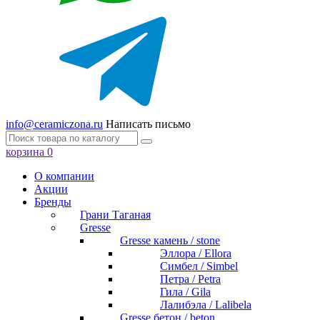
info@ceramiczona.ru
Написать письмо
корзина
0
О компании
Акции
Бренды
Грани Таганая
Gresse
Gresse камень / stone
Эллора / Ellora
Симбел / Simbel
Петра / Petra
Гила / Gila
Лалибэла / Lalibela
Gresse бетон / beton