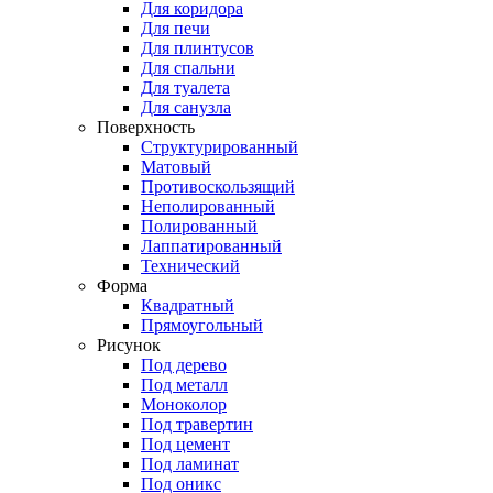
Для коридора
Для печи
Для плинтусов
Для спальни
Для туалета
Для санузла
Поверхность
Структурированный
Матовый
Противоскользящий
Неполированный
Полированный
Лаппатированный
Технический
Форма
Квадратный
Прямоугольный
Рисунок
Под дерево
Под металл
Моноколор
Под травертин
Под цемент
Под ламинат
Под оникс