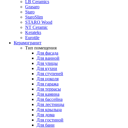
LB Ceramics
Grasaro
Staro
StaroSlim
STARO Wood
NT Ceramic
Kerateks
Eurotile
Керамогранит
Тип помещения
Для фасада
Для ванной
Для улицы
Для кухни
Для ступеней
Для цоколя
Для гаража
Для террасы
Для камина
Для бассейна
Для лестницы
Для крыльца
Для дома
Для гостиной
Для бани