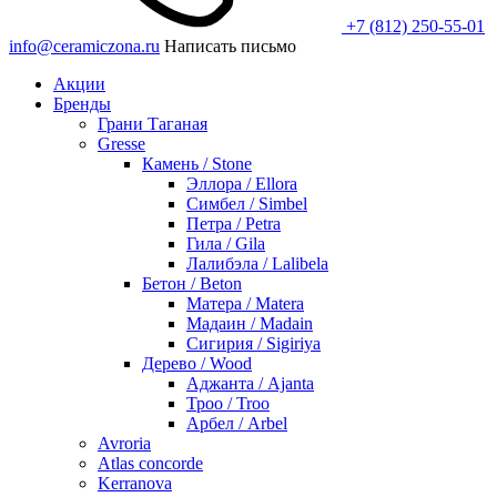
+7 (812) 250-55-01
info@ceramiczona.ru
Написать письмо
Акции
Бренды
Грани Таганая
Gresse
Камень / Stone
Эллора / Ellora
Симбел / Simbel
Петра / Petra
Гила / Gila
Лалибэла / Lalibela
Бетон / Beton
Матера / Matera
Мадаин / Madain
Сигирия / Sigiriya
Дерево / Wood
Аджанта / Ajanta
Троо / Troo
Арбел / Arbel
Avroria
Atlas concorde
Kerranova