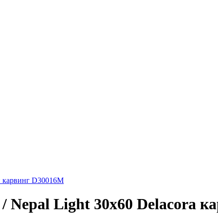
ый карвинг D30016M
/ Nepal Light 30х60 Delacora 