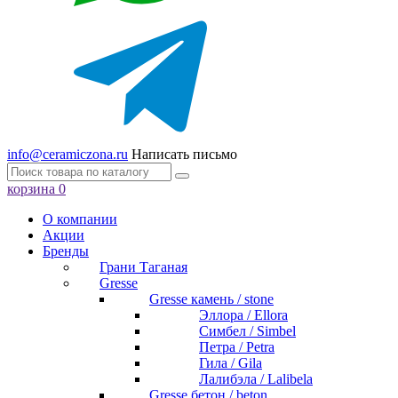
info@ceramiczona.ru
Написать письмо
корзина
0
О компании
Акции
Бренды
Грани Таганая
Gresse
Gresse камень / stone
Эллора / Ellora
Симбел / Simbel
Петра / Petra
Гила / Gila
Лалибэла / Lalibela
Gresse бетон / beton