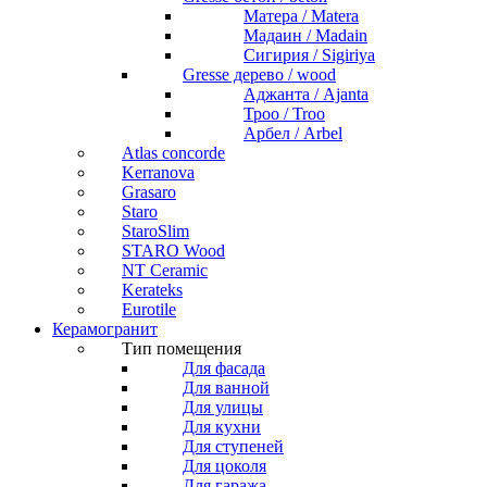
Матера / Matera
Мадаин / Madain
Сигирия / Sigiriya
Gresse дерево / wood
Аджанта / Ajanta
Троо / Troo
Арбел / Arbel
Atlas concorde
Kerranova
Grasaro
Staro
StaroSlim
STARO Wood
NT Ceramic
Kerateks
Eurotile
Керамогранит
Тип помещения
Для фасада
Для ванной
Для улицы
Для кухни
Для ступеней
Для цоколя
Для гаража