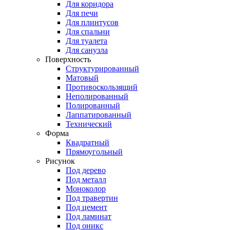
Для коридора
Для печи
Для плинтусов
Для спальни
Для туалета
Для санузла
Поверхность
Структурированный
Матовый
Противоскользящий
Неполированный
Полированный
Лаппатированный
Технический
Форма
Квадратный
Прямоугольный
Рисунок
Под дерево
Под металл
Моноколор
Под травертин
Под цемент
Под ламинат
Под оникс