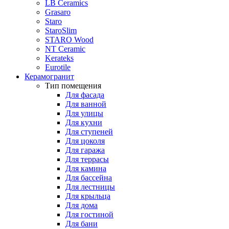
LB Ceramics
Grasaro
Staro
StaroSlim
STARO Wood
NT Ceramic
Kerateks
Eurotile
Керамогранит
Тип помещения
Для фасада
Для ванной
Для улицы
Для кухни
Для ступеней
Для цоколя
Для гаража
Для террасы
Для камина
Для бассейна
Для лестницы
Для крыльца
Для дома
Для гостиной
Для бани