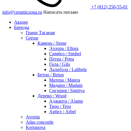
+7 (812) 250-55-01
info@ceramiczona.ru
Написать письмо
Акции
Бренды
Грани Таганая
Gresse
Камень / Stone
Эллора / Ellora
Симбел / Simbel
Петра / Petra
Гила / Gila
Лалибэла / Lalibela
Бетон / Beton
Матера / Matera
Мадаин / Madain
Сигирия / Sigiriya
Дерево / Wood
Аджанта / Ajanta
Троо / Troo
Арбел / Arbel
Avroria
Atlas concorde
Kerranova