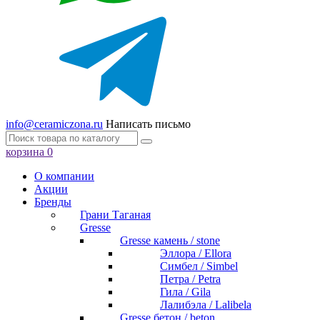
info@ceramiczona.ru
Написать письмо
корзина
0
О компании
Акции
Бренды
Грани Таганая
Gresse
Gresse камень / stone
Эллора / Ellora
Симбел / Simbel
Петра / Petra
Гила / Gila
Лалибэла / Lalibela
Gresse бетон / beton