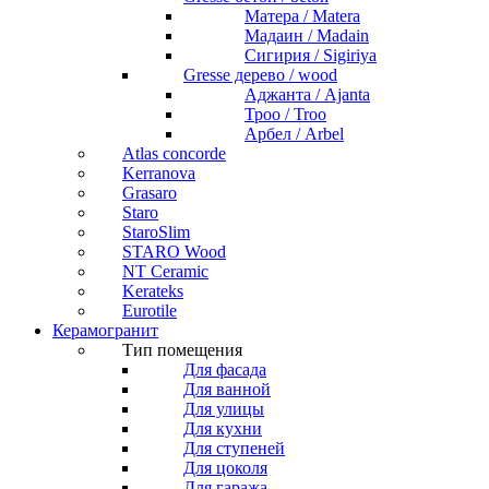
Матера / Matera
Мадаин / Madain
Сигирия / Sigiriya
Gresse дерево / wood
Аджанта / Ajanta
Троо / Troo
Арбел / Arbel
Atlas concorde
Kerranova
Grasaro
Staro
StaroSlim
STARO Wood
NT Ceramic
Kerateks
Eurotile
Керамогранит
Тип помещения
Для фасада
Для ванной
Для улицы
Для кухни
Для ступеней
Для цоколя
Для гаража