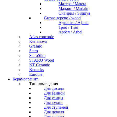
Матера / Matera
Мадаин / Madain
Сигирия / Sigiriya
Gresse дерево / wood
Аджанта / Ajanta
Троо / Troo
Арбел / Arbel
Atlas concorde
Kerranova
Grasaro
Staro
StaroSlim
STARO Wood
NT Ceramic
Kerateks
Eurotile
Керамогранит
Тип помещения
Для фасада
Для ванной
Для улицы
Для кухни
Для ступеней
Для цоколя
Для гаража