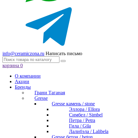
info@ceramiczona.ru
Написать письмо
корзина
0
О компании
Акции
Бренды
Грани Таганая
Gresse
Gresse камень / stone
Эллора / Ellora
Симбел / Simbel
Петра / Petra
Гила / Gila
Лалибэла / Lalibela
Gresse бетон / beton