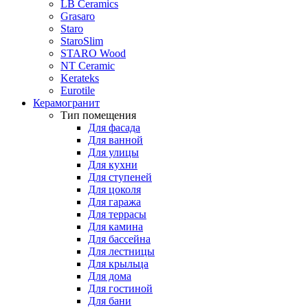
LB Ceramics
Grasaro
Staro
StaroSlim
STARO Wood
NT Ceramic
Kerateks
Eurotile
Керамогранит
Тип помещения
Для фасада
Для ванной
Для улицы
Для кухни
Для ступеней
Для цоколя
Для гаража
Для террасы
Для камина
Для бассейна
Для лестницы
Для крыльца
Для дома
Для гостиной
Для бани