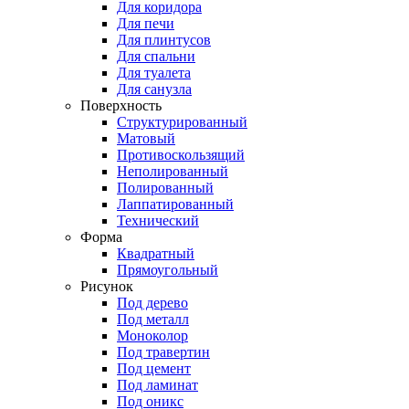
Для коридора
Для печи
Для плинтусов
Для спальни
Для туалета
Для санузла
Поверхность
Структурированный
Матовый
Противоскользящий
Неполированный
Полированный
Лаппатированный
Технический
Форма
Квадратный
Прямоугольный
Рисунок
Под дерево
Под металл
Моноколор
Под травертин
Под цемент
Под ламинат
Под оникс