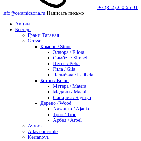
+7 (812) 250-55-01
info@ceramiczona.ru
Написать письмо
Акции
Бренды
Грани Таганая
Gresse
Камень / Stone
Эллора / Ellora
Симбел / Simbel
Петра / Petra
Гила / Gila
Лалибэла / Lalibela
Бетон / Beton
Матера / Matera
Мадаин / Madain
Сигирия / Sigiriya
Дерево / Wood
Аджанта / Ajanta
Троо / Troo
Арбел / Arbel
Avroria
Atlas concorde
Kerranova