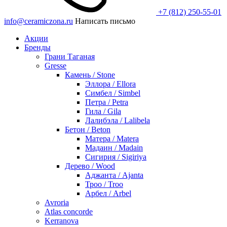
+7 (812) 250-55-01
info@ceramiczona.ru
Написать письмо
Акции
Бренды
Грани Таганая
Gresse
Камень / Stone
Эллора / Ellora
Симбел / Simbel
Петра / Petra
Гила / Gila
Лалибэла / Lalibela
Бетон / Beton
Матера / Matera
Мадаин / Madain
Сигирия / Sigiriya
Дерево / Wood
Аджанта / Ajanta
Троо / Troo
Арбел / Arbel
Avroria
Atlas concorde
Kerranova