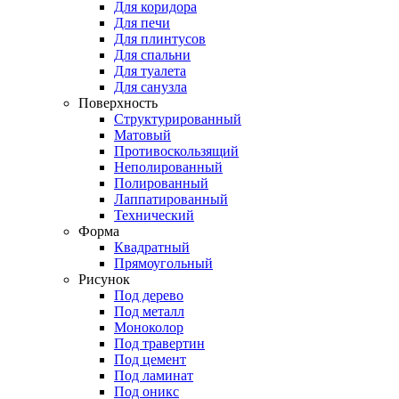
Для коридора
Для печи
Для плинтусов
Для спальни
Для туалета
Для санузла
Поверхность
Структурированный
Матовый
Противоскользящий
Неполированный
Полированный
Лаппатированный
Технический
Форма
Квадратный
Прямоугольный
Рисунок
Под дерево
Под металл
Моноколор
Под травертин
Под цемент
Под ламинат
Под оникс