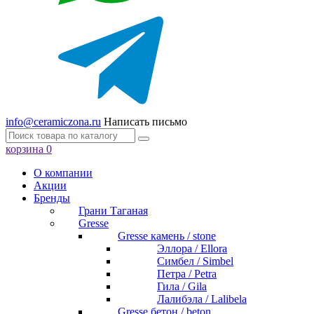
info@ceramiczona.ru
Написать письмо
корзина
0
О компании
Акции
Бренды
Грани Таганая
Gresse
Gresse камень / stone
Эллора / Ellora
Симбел / Simbel
Петра / Petra
Гила / Gila
Лалибэла / Lalibela
Gresse бетон / beton