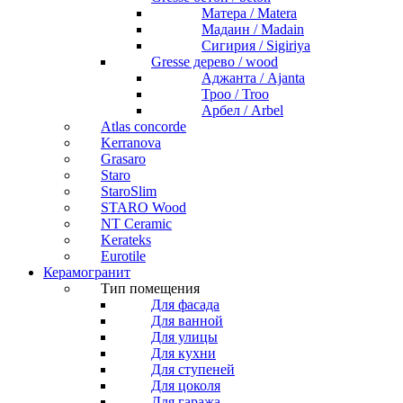
Матера / Matera
Мадаин / Madain
Сигирия / Sigiriya
Gresse дерево / wood
Аджанта / Ajanta
Троо / Troo
Арбел / Arbel
Atlas concorde
Kerranova
Grasaro
Staro
StaroSlim
STARO Wood
NT Ceramic
Kerateks
Eurotile
Керамогранит
Тип помещения
Для фасада
Для ванной
Для улицы
Для кухни
Для ступеней
Для цоколя
Для гаража