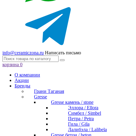
info@ceramiczona.ru
Написать письмо
корзина
0
О компании
Акции
Бренды
Грани Таганая
Gresse
Gresse камень / stone
Эллора / Ellora
Симбел / Simbel
Петра / Petra
Гила / Gila
Лалибэла / Lalibela
Gresse бетон / beton