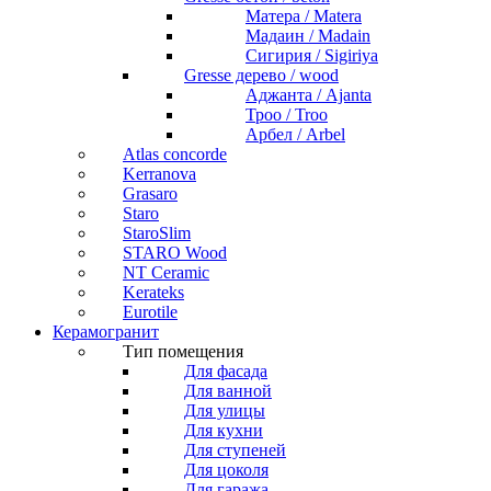
Матера / Matera
Мадаин / Madain
Сигирия / Sigiriya
Gresse дерево / wood
Аджанта / Ajanta
Троо / Troo
Арбел / Arbel
Atlas concorde
Kerranova
Grasaro
Staro
StaroSlim
STARO Wood
NT Ceramic
Kerateks
Eurotile
Керамогранит
Тип помещения
Для фасада
Для ванной
Для улицы
Для кухни
Для ступеней
Для цоколя
Для гаража