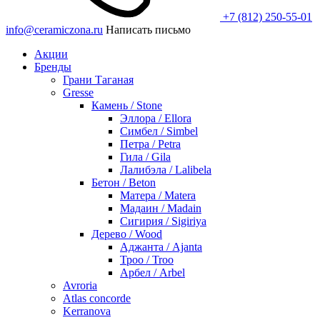
+7 (812) 250-55-01
info@ceramiczona.ru
Написать письмо
Акции
Бренды
Грани Таганая
Gresse
Камень / Stone
Эллора / Ellora
Симбел / Simbel
Петра / Petra
Гила / Gila
Лалибэла / Lalibela
Бетон / Beton
Матера / Matera
Мадаин / Madain
Сигирия / Sigiriya
Дерево / Wood
Аджанта / Ajanta
Троо / Troo
Арбел / Arbel
Avroria
Atlas concorde
Kerranova