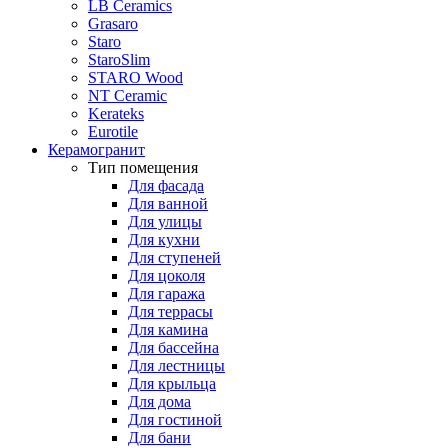
LB Ceramics
Grasaro
Staro
StaroSlim
STARO Wood
NT Ceramic
Kerateks
Eurotile
Керамогранит
Тип помещения
Для фасада
Для ванной
Для улицы
Для кухни
Для ступеней
Для цоколя
Для гаража
Для террасы
Для камина
Для бассейна
Для лестницы
Для крыльца
Для дома
Для гостиной
Для бани