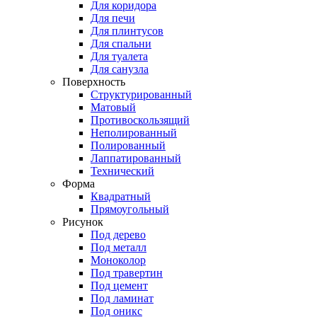
Для коридора
Для печи
Для плинтусов
Для спальни
Для туалета
Для санузла
Поверхность
Структурированный
Матовый
Противоскользящий
Неполированный
Полированный
Лаппатированный
Технический
Форма
Квадратный
Прямоугольный
Рисунок
Под дерево
Под металл
Моноколор
Под травертин
Под цемент
Под ламинат
Под оникс