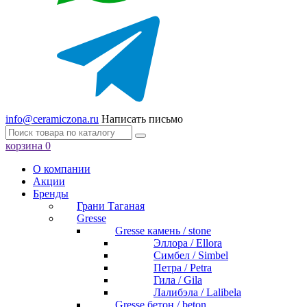
info@ceramiczona.ru
Написать письмо
корзина
0
О компании
Акции
Бренды
Грани Таганая
Gresse
Gresse камень / stone
Эллора / Ellora
Симбел / Simbel
Петра / Petra
Гила / Gila
Лалибэла / Lalibela
Gresse бетон / beton