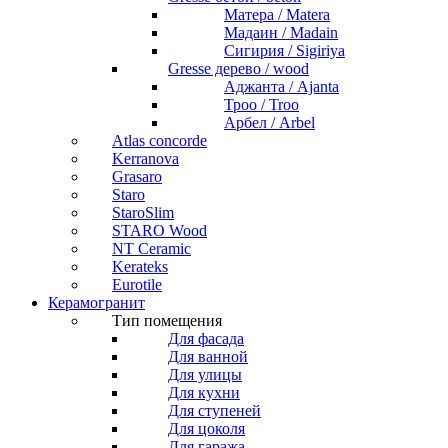
Матера / Matera
Мадаин / Madain
Сигирия / Sigiriya
Gresse дерево / wood
Аджанта / Ajanta
Троо / Troo
Арбел / Arbel
Atlas concorde
Kerranova
Grasaro
Staro
StaroSlim
STARO Wood
NT Ceramic
Kerateks
Eurotile
Керамогранит
Тип помещения
Для фасада
Для ванной
Для улицы
Для кухни
Для ступеней
Для цоколя
Для гаража