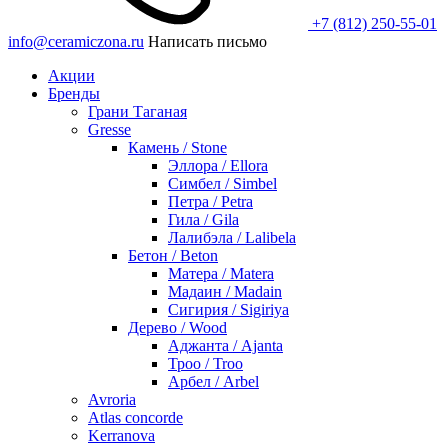
+7 (812) 250-55-01
info@ceramiczona.ru
Написать письмо
Акции
Бренды
Грани Таганая
Gresse
Камень / Stone
Эллора / Ellora
Симбел / Simbel
Петра / Petra
Гила / Gila
Лалибэла / Lalibela
Бетон / Beton
Матера / Matera
Мадаин / Madain
Сигирия / Sigiriya
Дерево / Wood
Аджанта / Ajanta
Троо / Troo
Арбел / Arbel
Avroria
Atlas concorde
Kerranova