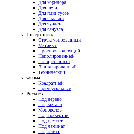
Для коридора
Для печи
Для плинтусов
Для спальни
Для туалета
Для санузла
Поверхность
Структурированный
Матовый
Противоскользящий
Неполированный
Полированный
Лаппатированный
Технический
Форма
Квадратный
Прямоугольный
Рисунок
Под дерево
Под металл
Моноколор
Под травертин
Под цемент
Под ламинат
Под оникс