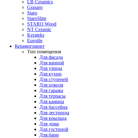
LB Ceramics
Grasaro
Staro
StaroSlim
STARO Wood
NT Ceramic
Kerateks
Eurotile
Керамогранит
Тип помещения
Для фасада
Для ванной
Для улицы
Для кухни
Для ступеней
Для цоколя
Для гаража
Для террасы
Для камина
Для бассейна
Для лестницы
Для крыльца
Для дома
Для гостиной
Для бани