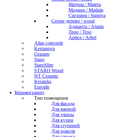
Матера / Matera
Мадаин / Madain
Сигирия / Sigiriya
Gresse дерево / wood
Аджанта / Ajanta
Троо / Troo
Арбел / Arbel
Atlas concorde
Kerranova
Grasaro
Staro
StaroSlim
STARO Wood
NT Ceramic
Kerateks
Eurotile
Керамогранит
Тип помещения
Для фасада
Для ванной
Для улицы
Для кухни
Для ступеней
Для цоколя
Для гаража