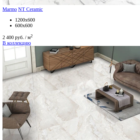
Marmo
NT Ceramic
1200x600
600x600
2
2 400 руб. / м
В коллекцию