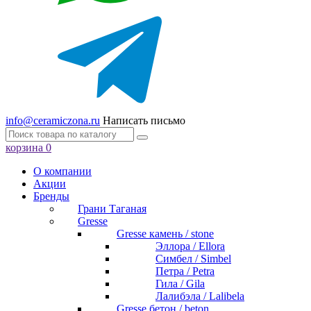
info@ceramiczona.ru
Написать письмо
корзина
0
О компании
Акции
Бренды
Грани Таганая
Gresse
Gresse камень / stone
Эллора / Ellora
Симбел / Simbel
Петра / Petra
Гила / Gila
Лалибэла / Lalibela
Gresse бетон / beton