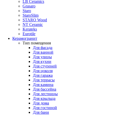
LB Ceramics
Grasaro
Staro
StaroSlim
STARO Wood
NT Ceramic
Kerateks
Eurotile
Керамогранит
Тип помещения
Для фасада
Для ванной
Для улицы
Для кухни
Для ступеней
Для цоколя
Для гаража
Для террасы
Для камина
Для бассейна
Для лестницы
Для крыльца
Для дома
Для гостиной
Для бани