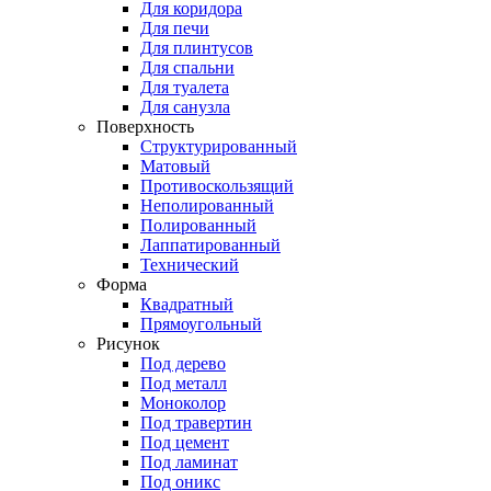
Для коридора
Для печи
Для плинтусов
Для спальни
Для туалета
Для санузла
Поверхность
Структурированный
Матовый
Противоскользящий
Неполированный
Полированный
Лаппатированный
Технический
Форма
Квадратный
Прямоугольный
Рисунок
Под дерево
Под металл
Моноколор
Под травертин
Под цемент
Под ламинат
Под оникс