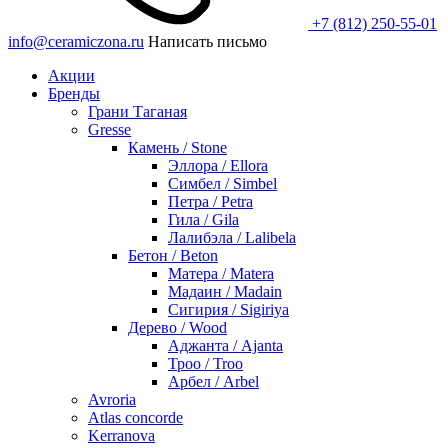
+7 (812) 250-55-01
info@ceramiczona.ru
Написать письмо
Акции
Бренды
Грани Таганая
Gresse
Камень / Stone
Эллора / Ellora
Симбел / Simbel
Петра / Petra
Гила / Gila
Лалибэла / Lalibela
Бетон / Beton
Матера / Matera
Мадаин / Madain
Сигирия / Sigiriya
Дерево / Wood
Аджанта / Ajanta
Троо / Troo
Арбел / Arbel
Avroria
Atlas concorde
Kerranova