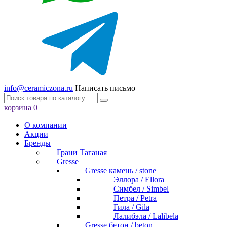
info@ceramiczona.ru
Написать письмо
корзина
0
О компании
Акции
Бренды
Грани Таганая
Gresse
Gresse камень / stone
Эллора / Ellora
Симбел / Simbel
Петра / Petra
Гила / Gila
Лалибэла / Lalibela
Gresse бетон / beton