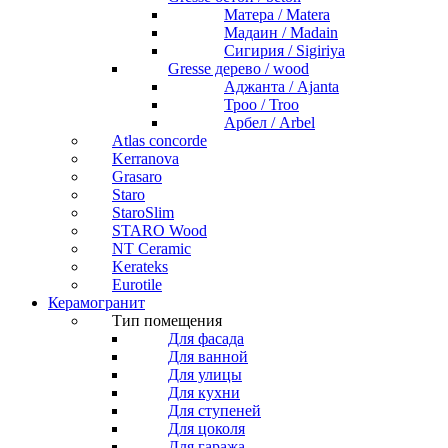
Матера / Matera
Мадаин / Madain
Сигирия / Sigiriya
Gresse дерево / wood
Аджанта / Ajanta
Троо / Troo
Арбел / Arbel
Atlas concorde
Kerranova
Grasaro
Staro
StaroSlim
STARO Wood
NT Ceramic
Kerateks
Eurotile
Керамогранит
Тип помещения
Для фасада
Для ванной
Для улицы
Для кухни
Для ступеней
Для цоколя
Для гаража