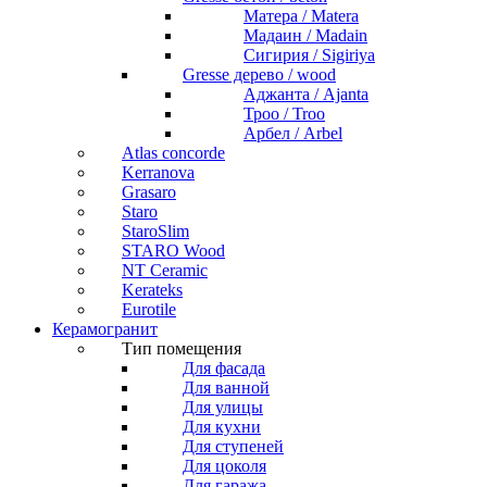
Матера / Matera
Мадаин / Madain
Сигирия / Sigiriya
Gresse дерево / wood
Аджанта / Ajanta
Троо / Troo
Арбел / Arbel
Atlas concorde
Kerranova
Grasaro
Staro
StaroSlim
STARO Wood
NT Ceramic
Kerateks
Eurotile
Керамогранит
Тип помещения
Для фасада
Для ванной
Для улицы
Для кухни
Для ступеней
Для цоколя
Для гаража