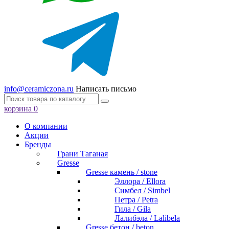
info@ceramiczona.ru
Написать письмо
корзина
0
О компании
Акции
Бренды
Грани Таганая
Gresse
Gresse камень / stone
Эллора / Ellora
Симбел / Simbel
Петра / Petra
Гила / Gila
Лалибэла / Lalibela
Gresse бетон / beton